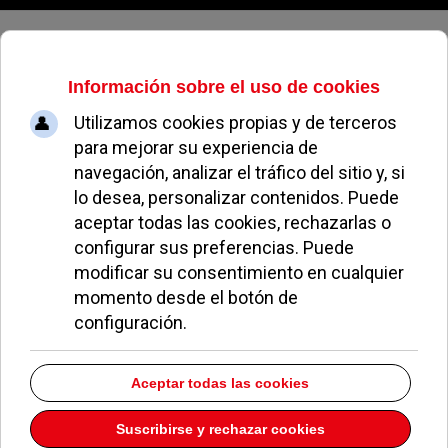
Jueves, 06 de agosto de 2026
Detenido un conductor de autobús
en Pozuelo tras atropellar
mortalmente a un hombre en
Aravaca
REDACCIÓN
SUCESOS, SEGURIDAD Y TRIBUNALES
07 SEPTIEMBRE 2020