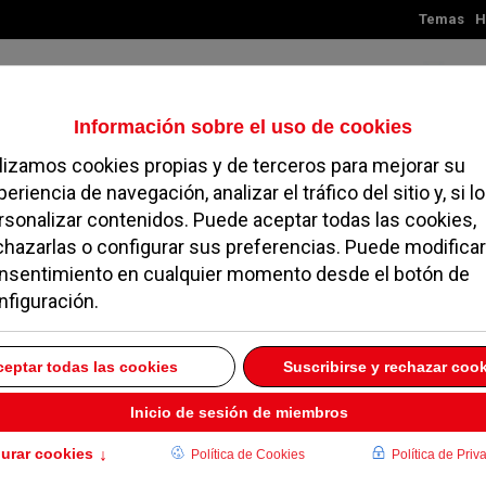
Temas
H
Sábado, 08 de agosto de 2026
TES
MADRID
NOROESTE
SOCIEDAD
MAGAZINE
SERVICIOS
 queja de que el PP no
 en el Pleno sobre los
20