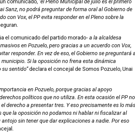
 un comunicado,
"el Pleno Municipal de julio es el primero
ai Sanz, no podrá preguntar de forma oral al Gobierno de
o con Vox, el PP evita responder en el Pleno sobre la
seguran.
úa el comunicado del partido morado-
a la alcaldesa
t masivos en Pozuelo, pero gracias a un acuerdo con Vox,
vitar responder. En vez de eso, el Gobierno se preguntará 
o municipio. Si la oposición no frena esta dinámica
o su sentido”
declara el concejal de Somos Pozuelo, Unai
importancia en Pozuelo, porque gracias al apoyo
derechos políticos que no utiliza. En esta ocasión el PP no
 el derecho a presentar tres. Y eso precisamente es lo má
 que la oposición no podamos ni hablar ni fiscalizar al
 antojo sin tener que dar explicaciones a nadie. Por eso
cejal.