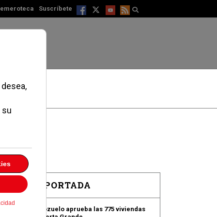
emeroteca
Suscríbete
EN PORTADA
Pozuelo aprueba las 775 viviendas
de Huerta Grande