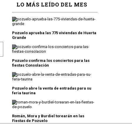
LO MÁS LEÍDO DEL MES
Pozuelo aprueba las 775 viviendas de Huerta
Grande
UE TOMÓ POSESIÓN DE SU CARGO COMO ALCALDESA DE
 SANZ: “LA ALCALDESA QUISLANT HA MENTIDO A TODO
Pozuelo confirma los conciertos para las
fiestas Consolación
Pozuelo abre la venta de entradas para su
feria taurina
Román, Mora y Burdiel torearán en las
Fiestas de Pozuelo