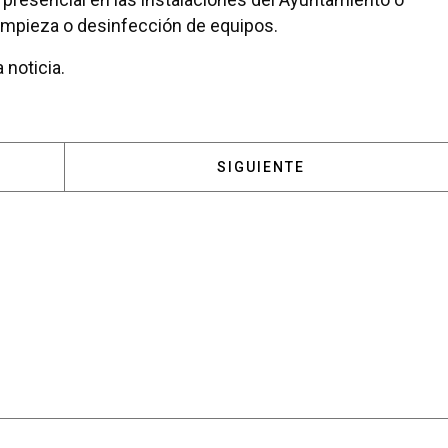
limpieza o desinfección de equipos.
 noticia.
: SUSANA PÉREZ QUISLANT CUMPLE UN AÑO DESDE Q
ARTÍCULO SIGUIENTE: UNAI
SIGUIENTE