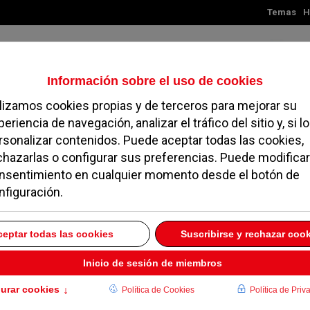
Temas
H
Sábado, 08 de agosto de 2026
TES
MADRID
NOROESTE
SOCIEDAD
MAGAZINE
SERVICIOS
sonal municipal de
do el coronavirus