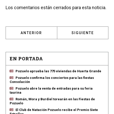
Los comentarios están cerrados para esta noticia.
ARTÍCULO ANTERIOR: EL NUEVO BARRIO DE
ARTÍCULO SIGUIENT
ANTERIOR
SIGUIENTE
EN PORTADA
Pozuelo aprueba las 775 viviendas de Huerta Grande
Pozuelo confirma los conciertos para las fiestas
Consolación
Pozuelo abre la venta de entradas para su feria
taurina
Román, Mora y Burdiel torearán en las Fiestas de
Pozuelo
El Club de Natación Pozuelo recibe el Premio Siete
Estrellas