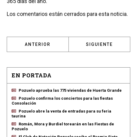
365 días del año.
Los comentarios están cerrados para esta noticia.
ARTÍCULO ANTERIOR: SÁCALES PROVECHO A
ARTÍCULO SIGUIENT
ANTERIOR
SIGUIENTE
EN PORTADA
Pozuelo aprueba las 775 viviendas de Huerta Grande
Pozuelo confirma los conciertos para las fiestas
Consolación
Pozuelo abre la venta de entradas para su feria
taurina
Román, Mora y Burdiel torearán en las Fiestas de
Pozuelo
El Club de Natación Pozuelo recibe el Premio Siete