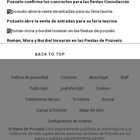
Pozuelo confirma los conciertos para las fiestas Consolación
Pozuelo abre la venta de entradas para su feria taurina
Román, Mora y Burdiel torearán en las Fiestas de Pozuelo
BACK TO TOP
Política de privacidad
Contacta
Aviso legal
Staff
Publicidad
¿satisfech@?
Cookies
Condiciones de uso
Tu noticia
Buscar
Cartas al Director
Mapa del sitio
Configuración de cookies
© Diario de Pozuelo
Está expresamente prohibida la redistribución y la
redifusión de todo o parte de los servicios de Diario de Pozuelo sin su
previo y expreso consentimiento escrito.