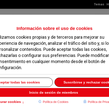
Temas
H
Domingo, 09 de agosto de 2026
TES
MADRID
NOROESTE
SOCIEDAD
MAGAZINE
SERVICIOS
s Valle de las Cañas
e Aikido a partir de
ELO
27 DICIEMBRE 2019