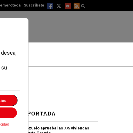
emeroteca
Suscríbete
EN PORTADA
Pozuelo aprueba las 775 viviendas
de Huerta Grande