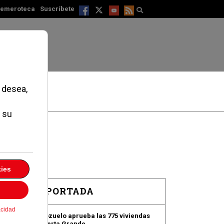
emeroteca
Suscríbete
EN PORTADA
Pozuelo aprueba las 775 viviendas
de Huerta Grande