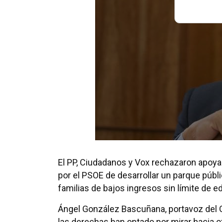
El PP, Ciudadanos y Vox rechazaron apoya
por el PSOE de desarrollar un parque públ
familias de bajos ingresos sin límite de e
Ángel González Bascuñana, portavoz del G
las derechas han optado por mirar hacia ot