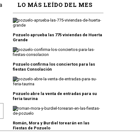
LO MÁS LEÍDO DEL MES
a
Pozuelo aprueba las 775 viviendas de Huerta
Grande
Pozuelo confirma los conciertos para las
fiestas Consolación
Pozuelo abre la venta de entradas para su
feria taurina
 LA JORNADA ELECTORAL
LENO APRUEBA LA ORDENANZA PARA REDUCIR EL IBI U
Román, Mora y Burdiel torearán en las
Fiestas de Pozuelo