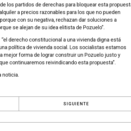
 de los partidos de derechas para bloquear esta propuest
alquiler a precios razonables para los que no pueden
porque con su negativa, rechazan dar soluciones a
rque se alejan de su idea elitista de Pozuelo”.
 “el derecho constitucional a una vivienda digna está
una política de vivienda social. Los socialistas estamos
 mejor forma de lograr construir un Pozuelo justo y
o que continuaremos reivindicando esta propuesta”.
 noticia.
: LOS POLÍTICOS POZUELEROS MUY ACTIVOS DURANTE
ARTÍCULO SIGUIENTE: EL P
SIGUIENTE