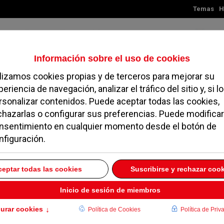
Temas
H
Domingo, 09 de agosto de 2026
TES
MADRID
NOROESTE
SOCIEDAD
MAGAZINE
SERVICIOS
a la negativa de PP y
viviendas protegidas
19