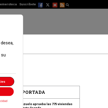
emeroteca
Suscríbete
EN PORTADA
Pozuelo aprueba las 775 viviendas
de Huerta Grande