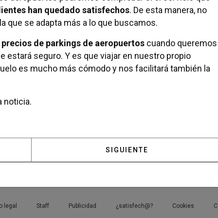
clientes han quedado satisfechos
. De esta manera, no
la que se adapta más a lo que buscamos.
precios de parkings de aeropuertos
cuando queremos
e estará seguro. Y es que viajar en nuestro propio
vuelo es mucho más cómodo y nos facilitará también la
 noticia.
 MADRID SE CONVERTIRÁ EN SEDE DEL SERIELIZADOS 
ARTÍCULO SIGUIENTE: ¿CÓ
SIGUIENTE
o legal
Staff
Publicidad
¿satisfech@?
Cookies
C