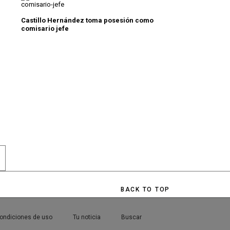
Castillo Hernández toma posesión como
comisario jefe
FEST DEL 27 AL 30 DE SEPTIEMBRE
MO ENCONTRAR APARCAMIENTO EN EL AEROPUERTO DE
BACK TO TOP
ondiciones de uso
Tu noticia
Buscar