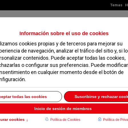
Temas
H
Jueves, 06 de agosto de 2026
TES
MADRID
NOROESTE
SOCIEDAD
MAGAZINE
SERVICIOS
 comparadores de
parkings de los
IEMBRE 2019