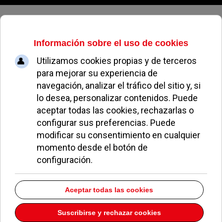
Domingo, 09 de agosto de 2026
Vox vota a favor de adaptar el
Reglamento Orgánico del Pleno y
el PP les acusa de pactar con la
izquierda
REDACCIÓN
POLÍTICA
19 JULIO 2019