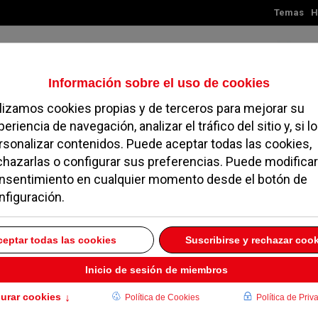
Temas
H
Jueves, 06 de agosto de 2026
TES
MADRID
NOROESTE
SOCIEDAD
MAGAZINE
SERVICIOS
lía de Familia y