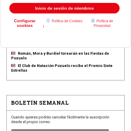
EN PORTADA
Pozuelo aprueba las 775 viviendas de Huerta Grande
Pozuelo confirma los conciertos para las fiestas
Consolación
Pozuelo abre la venta de entradas para su feria
taurina
Román, Mora y Burdiel torearán en las Fiestas de
Pozuelo
El Club de Natación Pozuelo recibe el Premio Siete
Estrellas
BOLETÍN SEMANAL
Cuando quieras podrás cancelar fácilmente la suscripción
desde el propio correo.