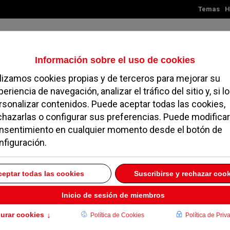
Temas
H
Viernes, 07 de agosto de 2026
TES
MADRID
NOROESTE
SOCIEDAD
MAGAZINE
SERVICIOS
60 niños
egislatura de la alcaldesa