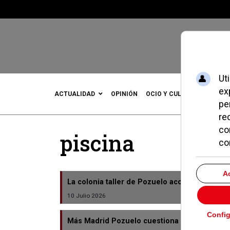
ACTUALIDAD
OPINIÓN
OCIO Y CULTURA
DEPOR
piscina
La colonia taller de Pozuelo acoge a más de 
10 Julio 2026
Más Madrid Pozuelo cuestiona el balance de l