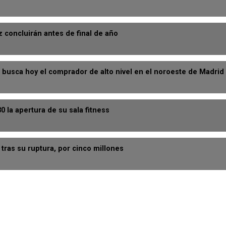
z concluirán antes de final de año
 busca hoy el comprador de alto nivel en el noroeste de Madrid
30 la apertura de su sala fitness
a tras su ruptura, por cinco millones