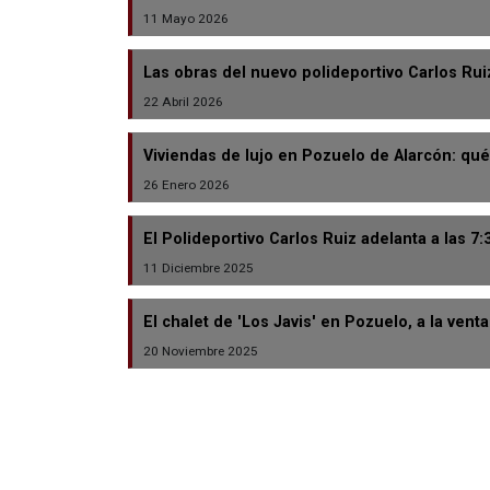
11 Mayo 2026
Las obras del nuevo polideportivo Carlos Rui
22 Abril 2026
Viviendas de lujo en Pozuelo de Alarcón: qué
26 Enero 2026
El Polideportivo Carlos Ruiz adelanta a las 7:
11 Diciembre 2025
El chalet de 'Los Javis' en Pozuelo, a la vent
20 Noviembre 2025