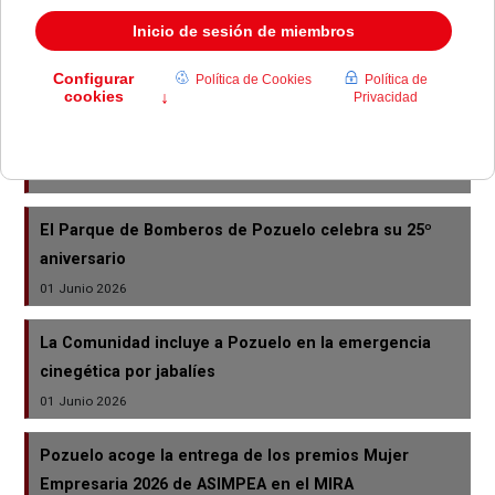
Metro Ligero Oeste cumple 19 años como referente
de movilidad sostenible en el oeste de Madrid
24 Junio 2026
Varias asociaciones reclaman más protección
ambiental y calidad de vida en Pozuelo
05 Junio 2026
El Parque de Bomberos de Pozuelo celebra su 25º
aniversario
01 Junio 2026
La Comunidad incluye a Pozuelo en la emergencia
cinegética por jabalíes
01 Junio 2026
Pozuelo acoge la entrega de los premios Mujer
Empresaria 2026 de ASIMPEA en el MIRA