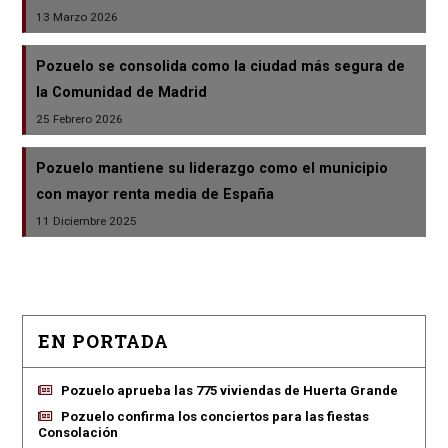
13 Marzo 2026
Pozuelo se consolida como la ciudad más segura de
la Comunidad de Madrid
25 Febrero 2026
Pozuelo mantiene su liderazgo como el municipio
con mayor renta media de España
11 Diciembre 2025
EN PORTADA
Pozuelo aprueba las 775 viviendas de Huerta Grande
Pozuelo confirma los conciertos para las fiestas
Consolación