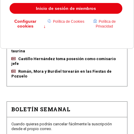
EN PORTADA
Pozuelo aprueba las 775 viviendas de Huerta Grande
Pozuelo confirma los conciertos para las fiestas
Consolación
Pozuelo abre la venta de entradas para su feria
taurina
Castillo Hernández toma posesión como comisario
jefe
Román, Mora y Burdiel torearán en las Fiestas de
Pozuelo
BOLETÍN SEMANAL
Cuando quieras podrás cancelar fácilmente la suscripción
desde el propio correo.