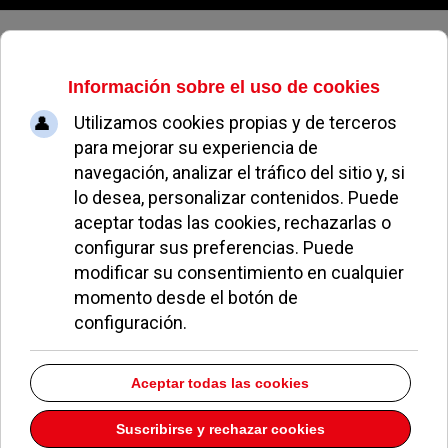
Jueves, 06 de agosto de 2026
Silvia Mateo Rueda
Dirección:
AVDA. EUROPA 13
Pozuelo de Alarcón
Madrid
28224
Teléfono:
917155896
Descargar la información como:
vCard