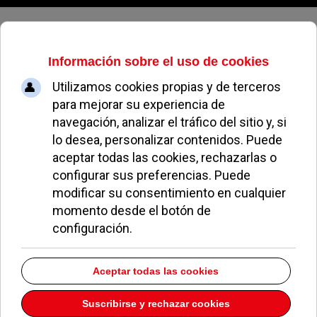
Sábado, 08 de agosto de 2026
Óptica Igmar
Dirección:
C/ Sagunto 20
Pozuelo de Alarcón
Madrid
28223
Teléfono:
917155083
Descargar la información como:
vCard