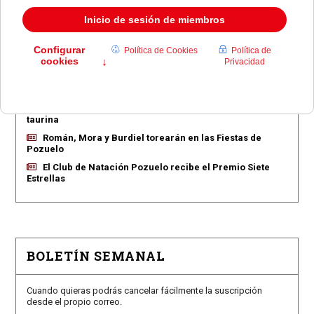
EN PORTADA
Pozuelo aprueba las 775 viviendas de Huerta Grande
Pozuelo confirma los conciertos para las fiestas
Consolación
Pozuelo abre la venta de entradas para su feria
taurina
Román, Mora y Burdiel torearán en las Fiestas de
Pozuelo
El Club de Natación Pozuelo recibe el Premio Siete
Estrellas
BOLETÍN SEMANAL
Cuando quieras podrás cancelar fácilmente la suscripción
desde el propio correo.