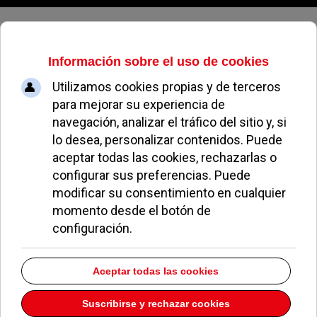
Sábado, 08 de agosto de 2026
Hair Look
Dirección:
C.C. Monteclaro 52
Pozuelo de Alarcón
Madrid
28223
Teléfono:
913527059
Descargar la información como:
vCard