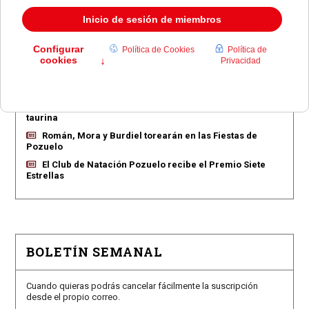
EN PORTADA
Pozuelo aprueba las 775 viviendas de Huerta Grande
Pozuelo confirma los conciertos para las fiestas
Consolación
Pozuelo abre la venta de entradas para su feria
taurina
Román, Mora y Burdiel torearán en las Fiestas de
Pozuelo
El Club de Natación Pozuelo recibe el Premio Siete
Estrellas
BOLETÍN SEMANAL
Cuando quieras podrás cancelar fácilmente la suscripción
desde el propio correo.