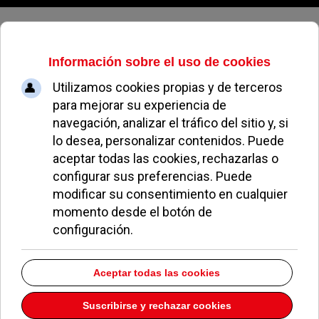
Jueves, 06 de agosto de 2026
La oposición indignada con el PP
por no presentar ninguna moción
en el Pleno
REDACCIÓN
POLÍTICA
19 JULIO 2017