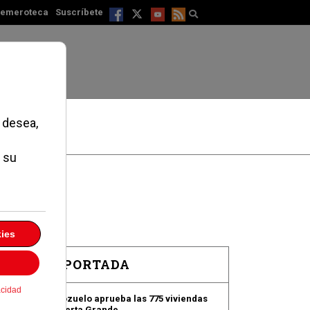
emeroteca
Suscríbete
EN PORTADA
Pozuelo aprueba las 775 viviendas
de Huerta Grande