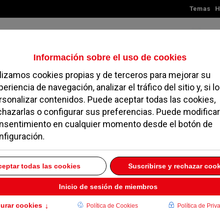
Temas
H
Jueves, 06 de agosto de 2026
TES
MADRID
NOROESTE
SOCIEDAD
MAGAZINE
SERVICIOS
ormación
9 FEBRERO 2017