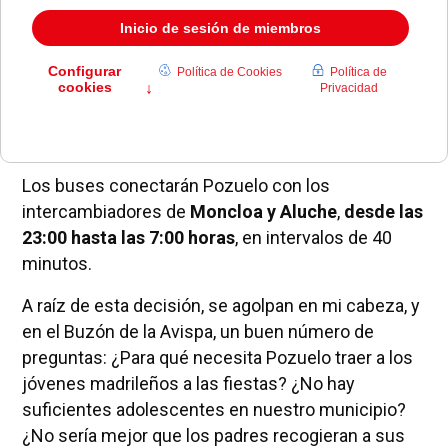
nueva iniciativa este año para "facilitar la movilidad
de los jóvenes que acudan a las
fiestas" patronales de la Consolación: poner un
servicio especial de autobuses nocturnos
durante la primera noche de las ocho jornadas que
duran los festejos.
Los buses conectarán Pozuelo con los
intercambiadores de
Moncloa y Aluche
,
desde las
23:00 hasta las 7:00 horas
, en intervalos de 40
minutos.
A raíz de esta decisión, se agolpan en mi cabeza, y
en el Buzón de la Avispa, un buen número de
preguntas: ¿Para qué necesita Pozuelo traer a los
jóvenes madrileños a las fiestas? ¿No hay
suficientes adolescentes en nuestro municipio?
¿No sería mejor que los padres recogieran a sus