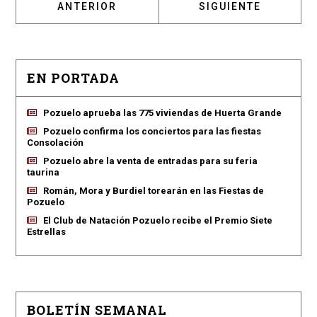
ARTÍCULO ANTERIOR: PEGADA CARTELES TA
ARTÍCULO SIGUIENT
ANTERIOR
SIGUIENTE
EN PORTADA
Pozuelo aprueba las 775 viviendas de Huerta Grande
Pozuelo confirma los conciertos para las fiestas
Consolación
Pozuelo abre la venta de entradas para su feria
taurina
Román, Mora y Burdiel torearán en las Fiestas de
Pozuelo
El Club de Natación Pozuelo recibe el Premio Siete
Estrellas
BOLETÍN SEMANAL