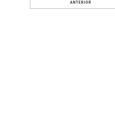
ARTÍCULO ANTERIOR:
ANTERIOR