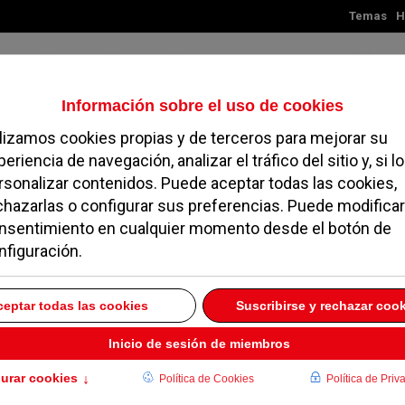
Temas
H
Jueves, 06 de agosto de 2026
TES
MADRID
NOROESTE
SOCIEDAD
MAGAZINE
SERVICIOS
a del Pleno los
umentar las
Pozuelo