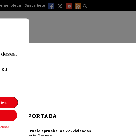
emeroteca
Suscríbete
EN PORTADA
Pozuelo aprueba las 775 viviendas
de Huerta Grande