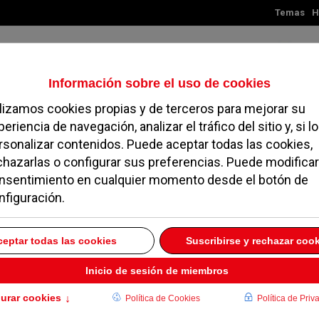
Temas
H
Sábado, 08 de agosto de 2026
TES
MADRID
NOROESTE
SOCIEDAD
MAGAZINE
SERVICIOS
Teatros en Pozuelo
2016