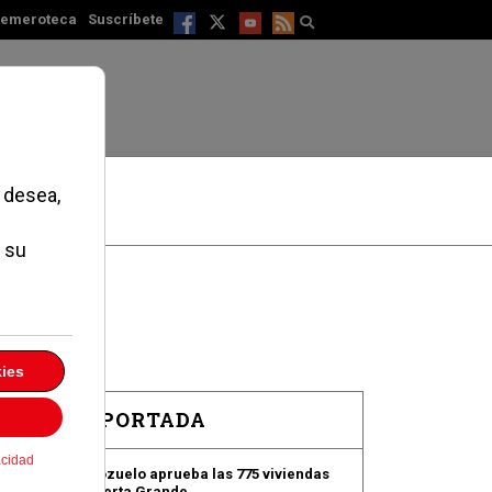
emeroteca
Suscríbete
EN PORTADA
Pozuelo aprueba las 775 viviendas
de Huerta Grande