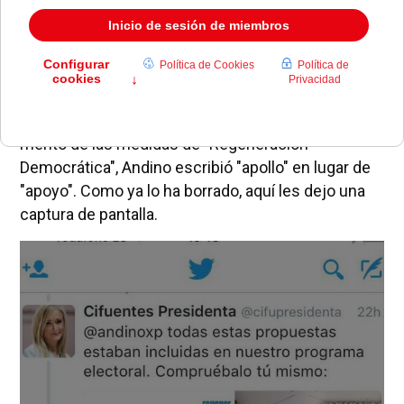
Pozuelo de Alarcón, cometió ayer un pequeño
tropezón en Twitter.
En el transcurso de una conversación con Cristina
Cifuentes, en la que el concejal acusó a la
presidenta de la Comunidad de apropiarse el
mérito de las medidas de "Regeneración
Democrática", Andino escribió "apollo" en lugar de
"apoyo". Como ya lo ha borrado, aquí les dejo una
captura de pantalla.