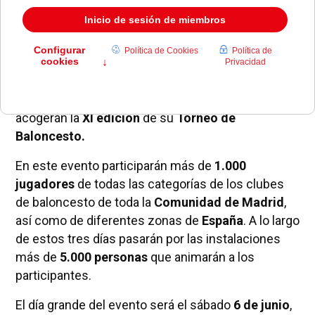
El fin de semana del
5, 6 y 7 de junio
, las
instalaciones del
colegio Veritas de Pozuelo de
Alarcón
(Avenida de Radio Televisión, 2, 28223),
acogerán la
XI edición
de su
Torneo de
Baloncesto.
En este evento participarán más de
1.000
jugadores
de todas las categorías de los clubes
de baloncesto de toda la
Comunidad de Madrid
,
así como de diferentes zonas de
España
. A lo largo
de estos tres días pasarán por las instalaciones
más de
5.000 personas
que animarán a los
participantes.
El día grande del evento será el sábado
6 de junio
,