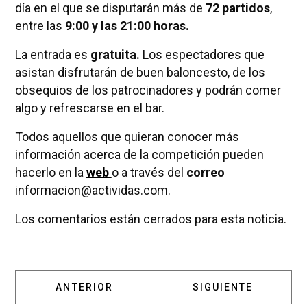
día en el que se disputarán más de
72 partidos
,
entre las
9:00 y las 21:00 horas.
La entrada es
gratuita.
Los espectadores que
asistan disfrutarán de buen baloncesto, de los
obsequios de los patrocinadores y podrán comer
algo y refrescarse en el bar.
Todos aquellos que quieran conocer más
información acerca de la competición pueden
hacerlo en la
web
o a través del
correo
informacion@actividas.com.
Los comentarios están cerrados para esta noticia.
ARTÍCULO ANTERIOR: EL CLUB HOCKEY POZ
ARTÍCULO SIGUIENT
ANTERIOR
SIGUIENTE