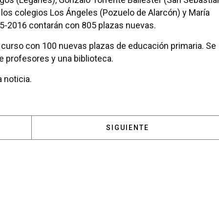
 los colegios Los Ángeles (Pozuelo de Alarcón) y María
15-2016 contarán con 805 plazas nuevas.
o curso con 100 nuevas plazas de educación primaria. Se
de profesores y una biblioteca.
 noticia.
: EL COLEGIO RETAMAR SELECCIONADO PARA LANZAR 
ARTÍCULO SIGUIENTE: ABIE
SIGUIENTE