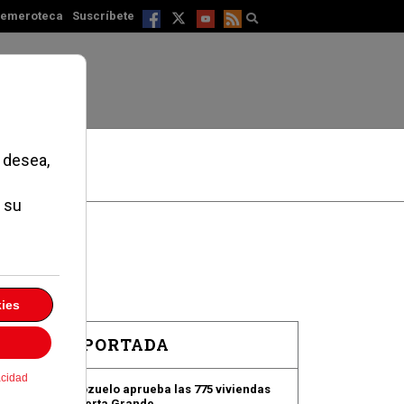
emeroteca
Suscríbete
EN PORTADA
Pozuelo aprueba las 775 viviendas
de Huerta Grande