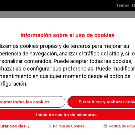
Temas
H
Jueves, 06 de agosto de 2026
TES
MADRID
NOROESTE
SOCIEDAD
MAGAZINE
SERVICIOS
ngeles contará con 100
róximo curso
5