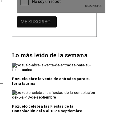
Lo más leído de la semana
UN SATÉLITE CREADO POR LOS ALUMNOS
RTO EL PLAZO DE ADMISIÓN PARA EL CURSO 2015-201
Pozuelo abre la venta de entradas para su
feria taurina
Pozuelo celebra las Fiestas de la
Consolación del 5 al 13 de septiembre