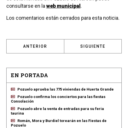
consultarse en la
web municipal
.
Los comentarios están cerrados para esta noticia.
ARTÍCULO ANTERIOR: EL "DUENDE" DE LA N
ARTÍCULO SIGUIENT
ANTERIOR
SIGUIENTE
EN PORTADA
Pozuelo aprueba las 775 viviendas de Huerta Grande
Pozuelo confirma los conciertos para las fiestas
Consolación
Pozuelo abre la venta de entradas para su feria
taurina
Román, Mora y Burdiel torearán en las Fiestas de
Pozuelo