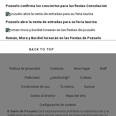
Pozuelo confirma los conciertos para las fiestas Consolación
Pozuelo abre la venta de entradas para su feria taurina
Román, Mora y Burdiel torearán en las Fiestas de Pozuelo
BACK TO TOP
Política de privacidad
Contacta
Aviso legal
Staff
Publicidad
¿satisfech@?
Cookies
Condiciones de uso
Tu noticia
Buscar
Cartas al Director
Mapa del sitio
Configuración de cookies
© Diario de Pozuelo
Está expresamente prohibida la redistribución y la
redifusión de todo o parte de los servicios de Diario de Pozuelo sin su