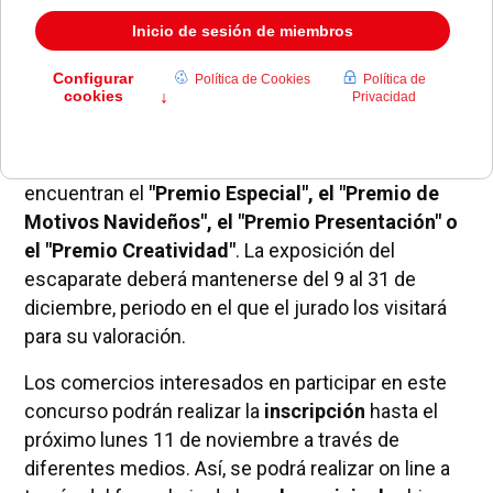
convocado una nueva edición del
Concurso de
Escaparatismo Navideño
con el objetivo de
reconocer el esfuerzo de los comerciantes por
decorar y embellecer sus escaparates durante las
fechas navideñas.
Para ello, otorgará seis premios entre los que se
encuentran el
"Premio Especial", el "Premio de
Motivos Navideños", el "Premio Presentación" o
el "Premio Creatividad"
. La exposición del
escaparate deberá mantenerse del 9 al 31 de
diciembre, periodo en el que el jurado los visitará
para su valoración.
Los comercios interesados en participar en este
concurso podrán realizar la
inscripción
hasta el
próximo lunes 11 de noviembre a través de
diferentes medios. Así, se podrá realizar on line a