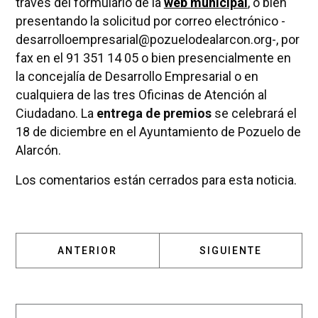
través del formulario de la
web municipal
, o bien
presentando la solicitud por correo electrónico -
desarrolloempresarial@pozuelodealarcon.org-, por
fax en el 91 351 14 05 o bien presencialmente en
la concejalía de Desarrollo Empresarial o en
cualquiera de las tres Oficinas de Atención al
Ciudadano. La
entrega de premios
se celebrará el
18 de diciembre en el Ayuntamiento de Pozuelo de
Alarcón.
Los comentarios están cerrados para esta noticia.
ARTÍCULO ANTERIOR: LA NAVIDAD LLEGA A 
ARTÍCULO SIGUIENT
ANTERIOR
SIGUIENTE