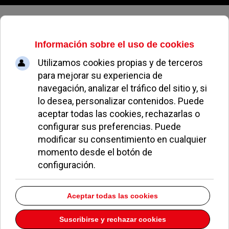
Sábado, 08 de agosto de 2026
Inscripciones abiertas para el
Concurso de Escaparatismo
Navideño
REDACCIÓN
NAVIDAD EN POZUELO
08 NOVIEMBRE 2013
El objetivo es reconocer el esfuerzo de los
comerciantes por decorar y embellecer sus
escaparates durante las fechas navideñas.
El Ayuntamiento de Pozuelo de Alarcón ha