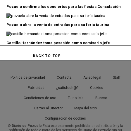
Pozuelo confirma los conciertos para las fiestas Consolación
Pozuelo abre la venta de entradas para su feria taurina
Castillo Hernández toma posesión como comisario jefe
BACK TO TOP
Política de privacidad
Contacta
Aviso legal
Staff
Publicidad
¿satisfech@?
Cookies
Condiciones de uso
Tu noticia
Buscar
Cartas al Director
Mapa del sitio
Configuración de cookies
© Diario de Pozuelo
Está expresamente prohibida la redistribución y la
redifusión de todo o parte de los servicios de Diario de Pozuelo sin su