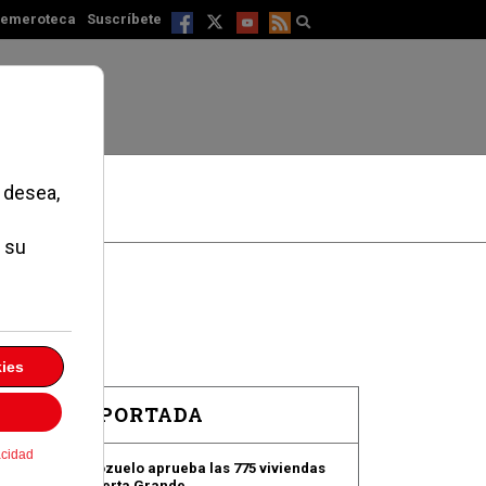
emeroteca
Suscríbete
EN PORTADA
Pozuelo aprueba las 775 viviendas
de Huerta Grande