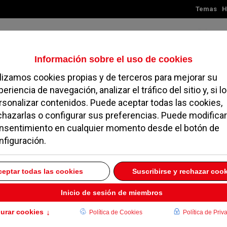
Temas
H
Viernes, 07 de agosto de 2026
TES
MADRID
NOROESTE
SOCIEDAD
MAGAZINE
SERVICIOS
ores han disfrutado de
cioeducativos de
 AGOSTO 2013