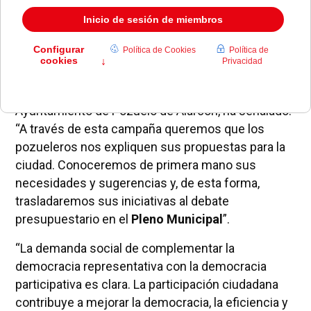
principal objetivo de esta campaña es conocer y
establecer las prioridades cotidianas de Pozuelo y
de sus vecinos e incluirlas en el Presupuesto para
2013 que se aprobará el mes próximo.
David Cierco
, portavoz del PSOE en el
Ayuntamiento de Pozuelo de Alarcón, ha señalado:
“A través de esta campaña queremos que los
pozueleros nos expliquen sus propuestas para la
ciudad. Conoceremos de primera mano sus
necesidades y sugerencias y, de esta forma,
trasladaremos sus iniciativas al debate
presupuestario en el
Pleno Municipal
”.
“La demanda social de complementar la
democracia representativa con la democracia
participativa es clara. La participación ciudadana
contribuye a mejorar la democracia, la efi­ciencia y