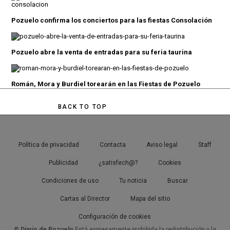
Pozuelo confirma los conciertos para las fiestas Consolación
Pozuelo abre la venta de entradas para su feria taurina
Román, Mora y Burdiel torearán en las Fiestas de Pozuelo
BACK TO TOP
Política de privacidad
Contacta
Aviso legal
Staff
Publicidad
¿satisfech@?
Cookies
Condiciones de uso
Tu noticia
Buscar
Cartas al Director
Mapa del sitio
Configuración de cookies
© Diario de Pozuelo
Está expresamente prohibida la redistribución y la