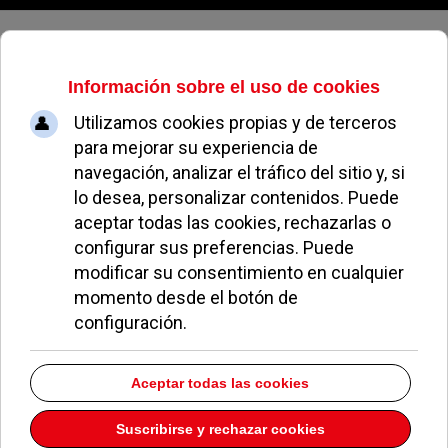
Sábado, 08 de agosto de 2026
El Grupo Municipal Socialista
inicia la Campaña de
Presupuestos Participativos
MAR MARTÍNEZ
NOTICIAS DE POZUELO
31 OCTUBRE 2012
Un año más se acerca el momento de debatir y
aprobar el presupuesto del Ayuntamiento de
Pozuelo para el próximo año. Por noveno año
consecutivo el
Grupo Municipal Socialista
inicia
la campaña de
Presupuestos Participativos
. El