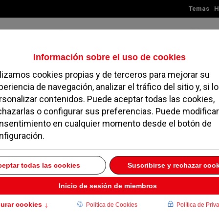
Temas
H
Jueves, 06 de agosto de 2026
TES
MADRID
NOROESTE
SOCIEDAD
MAGAZINE
SERVICIOS
nsa de la Libertad
SEPTIEMBRE 2012
ndo uno de los referentes informativos de los últimos
por lo general, Aguirre ha sido y sigue siendo un personaj
iféricas existentes en España, es decir, los separatismos