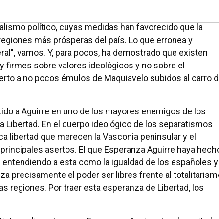
 de la recuperación por parte del Estado de ciertas
 sea, enemiga del descontrol autonómico. Para otros, h
eralismo político, cuyas medidas han favorecido que la
egiones más prósperas del país. Lo que erronea y
al", vamos. Y, para pocos, ha demostrado que existen
y firmes sobre valores ideológicos y no sobre el
erto a no pocos émulos de Maquiavelo subidos al carro 
ido a Aguirre en uno de los mayores enemigos de los
a Libertad. En el cuerpo ideológico de los separatismos
ica libertad que merecen la Vasconia peninsular y el
 principales asertos. El que Esperanza Aguirre haya hech
d, entendiendo a esta como la igualdad de los españoles y
 precisamente el poder ser libres frente al totalitarism
s regiones. Por traer esta esperanza de Libertad, los