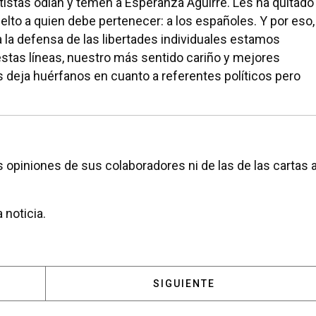
atistas odian y temen a Esperanza Aguirre. Les ha quitado
elto a quien debe pertenecer: a los españoles. Y por eso,
a la defensa de las libertades individuales estamos
stas líneas, nuestro más sentido cariño y mejores
 deja huérfanos en cuanto a referentes políticos pero
 opiniones de sus colaboradores ni de las de las cartas a
 noticia.
 ESPERANZA AGUIRRE, EJEMPLO DE DIGNIDAD
ARTÍCULO SIGUIENTE: IGNA
SIGUIENTE