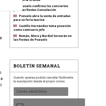
Pozuelo confirma los conciertos
a
para las fiestas Consolación
Pozuelo abre la venta de entradas
para su feria taurina
Castillo Hernández toma posesión
como comisario jefe
Román, Mora y Burdiel torearán en
de
las Fiestas de Pozuelo
BOLETÍN SEMANAL
o
Cuando quieras podrás cancelar fácilmente
 a
la suscripción desde el propio correo.
o