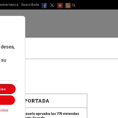
emeroteca
Suscríbete
EN PORTADA
e
.
Pozuelo aprueba las 775 viviendas
de Huerta Grande