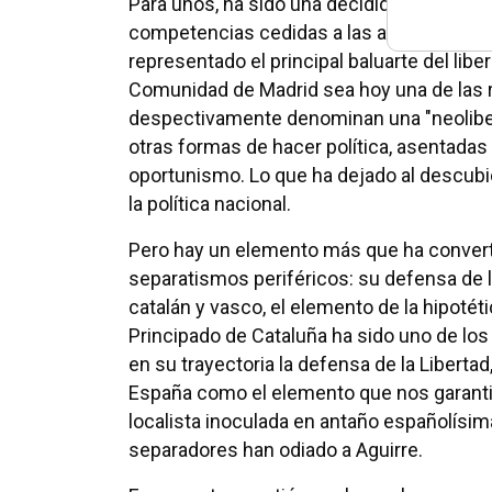
Para unos, ha sido una decidida defensora
competencias cedidas a las autonomías. O
representado el principal baluarte del lib
Comunidad de Madrid sea hoy una de las r
despectivamente denominan una "neoliber
otras formas de hacer política, asentadas 
oportunismo. Lo que ha dejado al descubi
la política nacional.
Pero hay un elemento más que ha convert
separatismos periféricos: su defensa de l
catalán y vasco, el elemento de la hipotét
Principado de Cataluña ha sido uno de los
en su trayectoria la defensa de la Liberta
España como el elemento que nos garantiza
localista inoculada en antaño españolísima
separadores han odiado a Aguirre.