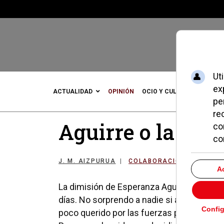
ACTUALIDAD
OPINIÓN
OCIO Y CULTURA
DEPOR
Aguirre o la defe
J. M. AIZPURUA
COLABORACIONES
23 
La dimisión de Esperanza Aguirre está sie
días. No sorprendo a nadie si afirmo que, 
poco querido por las fuerzas políticas per