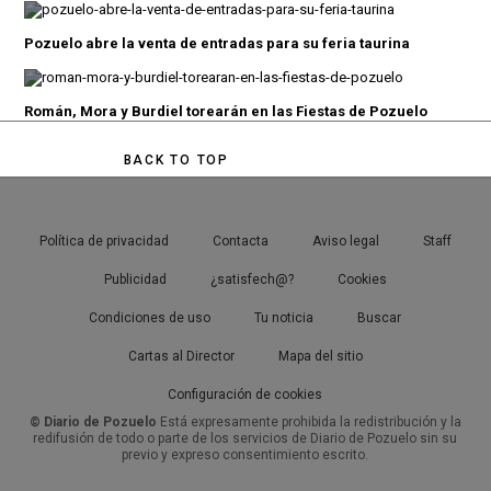
Pozuelo abre la venta de entradas para su feria taurina
Román, Mora y Burdiel torearán en las Fiestas de Pozuelo
BACK TO TOP
Política de privacidad
Contacta
Aviso legal
Staff
Publicidad
¿satisfech@?
Cookies
Condiciones de uso
Tu noticia
Buscar
Cartas al Director
Mapa del sitio
Configuración de cookies
© Diario de Pozuelo
Está expresamente prohibida la redistribución y la
redifusión de todo o parte de los servicios de Diario de Pozuelo sin su
previo y expreso consentimiento escrito.