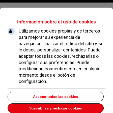
Sábado, 08 de agosto de 2026
¿Cree que la querella de África
Sánchez contra Diario de Pozuelo
ha sido temeraria?
REDACCIÓN
NOTICIAS DE POZUELO
25 MAYO 2012
El 29 de junio de 2010 la entonces concejal de
Cultura,
África Sánchez
, interpuso una querella por
injurias, calumnias y vejaciones contra Anacleto
Rodríguez, colaborador de
Diario de Pozuelo
. El
pasado 19 de abril,
África perdió el juicio de