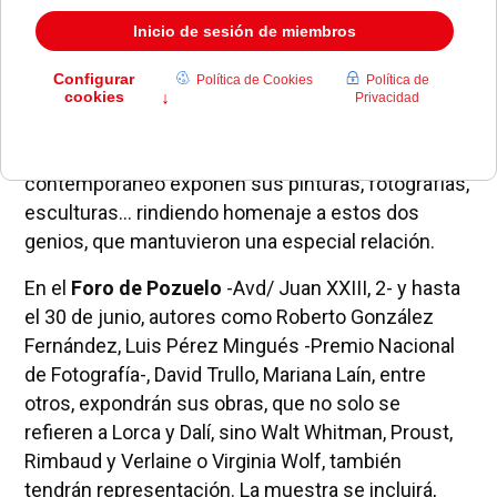
Este viernes, 10 de junio, la exposición
'Lorca
amaba a Dalí'
abre sus puertas. En ella, más de 60
artistas de diversas corrientes del arte
contemporáneo exponen sus pinturas, fotografías,
esculturas... rindiendo homenaje a estos dos
genios, que mantuvieron una especial relación.
En el
Foro de Pozuelo
-Avd/ Juan XXIII, 2- y hasta
el 30 de junio, autores como Roberto González
Fernández, Luis Pérez Mingués -Premio Nacional
de Fotografía-, David Trullo, Mariana Laín, entre
otros, expondrán sus obras, que no solo se
refieren a Lorca y Dalí, sino Walt Whitman, Proust,
Rimbaud y Verlaine o Virginia Wolf, también
tendrán representación. La muestra se incluirá,