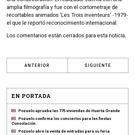
amplia filmografía y fue con el cortometraje de
recortables animados 'Les Trois inventeurs' -1979-
el que le reportó reconocimiento internacional.
Los comentarios están cerrados para esta noticia.
ARTÍCULO ANTERIOR: CADA VEZ MÁS CERCA 
ARTÍCULO SIGUIENT
ANTERIOR
SIGUIENTE
EN PORTADA
Pozuelo aprueba las 775 viviendas de Huerta Grande
Pozuelo confirma los conciertos para las fiestas
Consolación
Pozuelo abre la venta de entradas para su feria