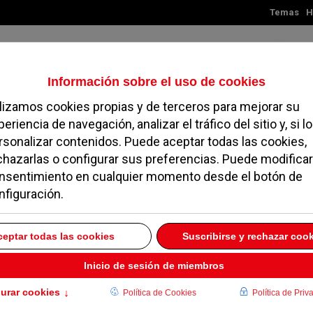
Temas
H
Sábado, 08 de agosto de 2026
TES
MADRID
NOROESTE
SOCIEDAD
MAGAZINE
SERVICIOS
izan el XVI Curso de
clomotor
26 JULIO 2010