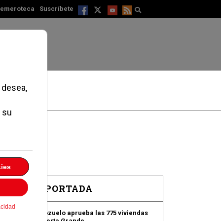
emeroteca
Suscríbete
EN PORTADA
Pozuelo aprueba las 775 viviendas
de Huerta Grande