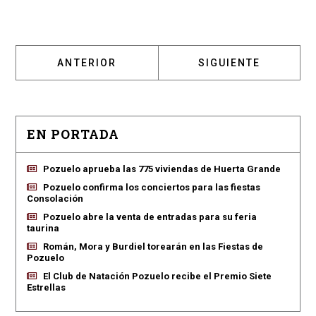
ARTÍCULO ANTERIOR: CUIDABA LIBROS
ARTÍCULO SIGUIENT
ANTERIOR
SIGUIENTE
EN PORTADA
Pozuelo aprueba las 775 viviendas de Huerta Grande
Pozuelo confirma los conciertos para las fiestas
Consolación
Pozuelo abre la venta de entradas para su feria
taurina
Román, Mora y Burdiel torearán en las Fiestas de
Pozuelo
El Club de Natación Pozuelo recibe el Premio Siete
Estrellas