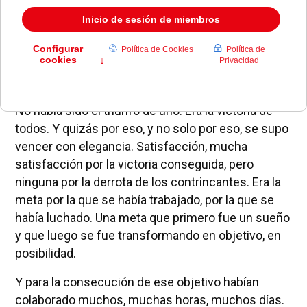
rompió la tensión largamente mantenida. Se había
conseguido romper una tradición de ciento
veinticuatro años. Se había logrado vencer en la
categoría de honor del
Festival Internacional de
Bandas de Música de Valencia (ver)
. Era la
primera banda no valenciana que lo conseguía.
No había sido el triunfo de uno. Era la victoria de
todos. Y quizás por eso, y no solo por eso, se supo
vencer con elegancia. Satisfacción, mucha
satisfacción por la victoria conseguida, pero
ninguna por la derrota de los contrincantes. Era la
meta por la que se había trabajado, por la que se
había luchado. Una meta que primero fue un sueño
y que luego se fue transformando en objetivo, en
posibilidad.
Y para la consecución de ese objetivo habían
colaborado muchos, muchas horas, muchos días.