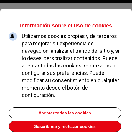
Sábado, 08 de agosto de 2026
El triunfo de La Lira
FÉLIX ALBA
COLABORACIONES
07 JULIO 2010
Fue como en el paso del
Rubicón
: llegaron,
actuaron y vencieron. Después fueron la euforia,
las felicitaciones, los abrazos, las lágrimas. Se