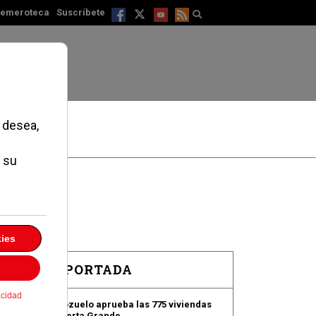
emeroteca
Suscríbete
EN PORTADA
Pozuelo aprueba las 775 viviendas
de Huerta Grande