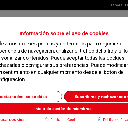
Temas
H
Sábado, 08 de agosto de 2026
TES
MADRID
NOROESTE
SOCIEDAD
MAGAZINE
SERVICIOS
 las zonas exteriores
ayores Prados de
O
23 JUNIO 2010