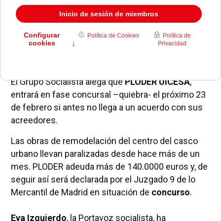
La
moción
que recogía el asunto fue presentada el
pasado jueves 18 de febrero en el pleno de
Pozuelo de Alarcón.
El Grupo Socialista alega que
PLODER UICESA
,
entrará en fase concursal –quiebra- el próximo 23
de febrero si antes no llega a un acuerdo con sus
acreedores.
Las obras de remodelación del centro del casco
urbano llevan paralizadas desde hace más de un
mes. PLODER adeuda más de 140.0000 euros y, de
seguir así será declarada por el Juzgado 9 de lo
Mercantil de Madrid en situación de
concurso
.
Eva Izquierdo
, la Portavoz socialista, ha