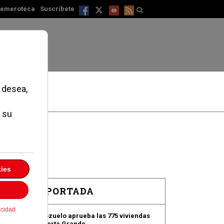
emeroteca
Suscríbete
EN PORTADA
Pozuelo aprueba las 775 viviendas
de Huerta Grande