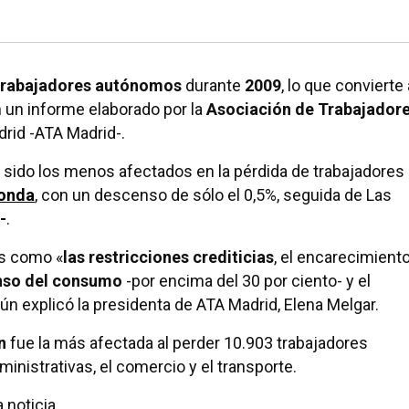
 caído un
5,2% de media
, mientras que en
Pozuelo
sólo h
trabajadores autónomos
durante
2009
, lo que convierte 
 un informe elaborado por la
Asociación de Trabajador
rid -ATA Madrid-.
n sido los menos afectados en la pérdida de trabajadores
onda
, con un descenso de sólo el 0,5%, seguida de Las
-
.
es como «
las restricciones crediticias
, el encarecimient
nso del consumo
-por encima del 30 por ciento- y el
gún explicó la presidenta de ATA Madrid, Elena Melgar.
ón
fue la más afectada al perder 10.903 trabajadores
inistrativas, el comercio y el transporte.
 noticia.