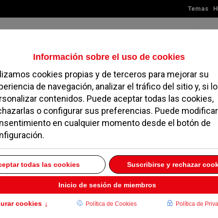
Temas
H
Viernes, 07 de agosto de 2026
TES
MADRID
NOROESTE
SOCIEDAD
MAGAZINE
SERVICIOS
rcer municipio que
 pierde de la
009