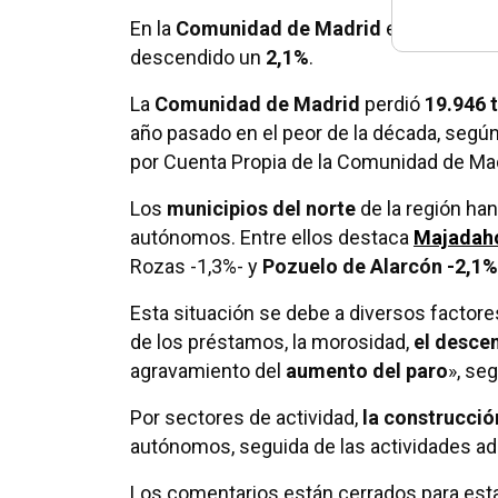
En la
Comunidad de Madrid
el sector ha
descendido un
2,1%
.
La
Comunidad de Madrid
perdió
19.946 
año pasado en el peor de la década, según
por Cuenta Propia de la Comunidad de Mad
Los
municipios del norte
de la región ha
autónomos. Entre ellos destaca
Majadah
Rozas -1,3%- y
Pozuelo de Alarcón -2,1%
Esta situación se debe a diversos factor
de los préstamos, la morosidad,
el desce
agravamiento del
aumento del paro
», se
Por sectores de actividad,
la construcci
autónomos, seguida de las actividades adm
Los comentarios están cerrados para esta