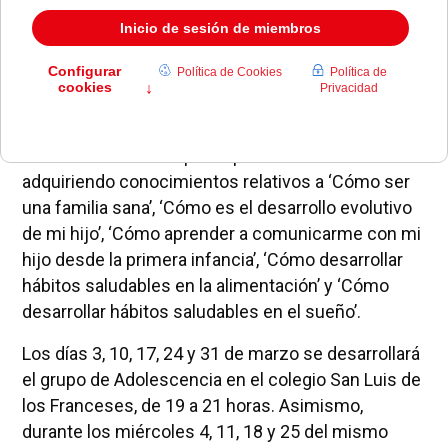
-de 4 a 11 años- y Adolescencia -de 12 a 18-.
En enero arrancó el grupo de Primera Infancia en la
escuela infantil Paides.
El curso continúa durante
los días 5, 19, 22 y 26 de febrero, de 18:45 a
20:45 horas.
Los 30 participantes están
adquiriendo conocimientos relativos a ‘Cómo ser
una familia sana’, ‘Cómo es el desarrollo evolutivo
de mi hijo’, ‘Cómo aprender a comunicarme con mi
hijo desde la primera infancia’, ‘Cómo desarrollar
hábitos saludables en la alimentación’ y ‘Cómo
desarrollar hábitos saludables en el sueño’.
Los días 3, 10, 17, 24 y 31 de marzo se desarrollará
el grupo de Adolescencia en el colegio San Luis de
los Franceses, de 19 a 21 horas. Asimismo,
durante los miércoles 4, 11, 18 y 25 del mismo