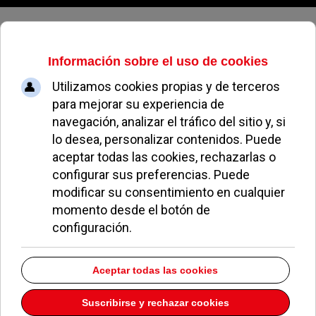
Jueves, 06 de agosto de 2026
Los padres regresan al colegio
DAVID DURÁN
EDUCACIÓN
05 FEBRERO 2009
La Concejalía de Familia y Bienestar Social del
Ayuntamiento de Pozuelo de Alarcón está
desarrollando el nuevo curso de la ‘Escuela
Municipal de Padres’. Tanto los grupos como los
contenidos se organizan en función de las tres
etapas correspondientes a la edad de los hijos:
Primera Infancia -de 0 a 3 años-, Infancia Escolar