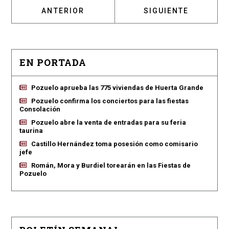
ARTÍCULO ANTERIOR: UN ALUMNO DEL COLEG
ARTÍCULO SIGUIENT
ANTERIOR
SIGUIENTE
EN PORTADA
Pozuelo aprueba las 775 viviendas de Huerta Grande
Pozuelo confirma los conciertos para las fiestas
Consolación
Pozuelo abre la venta de entradas para su feria
taurina
Castillo Hernández toma posesión como comisario
jefe
Román, Mora y Burdiel torearán en las Fiestas de
Pozuelo