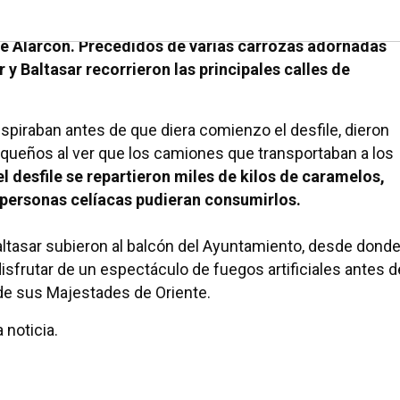
iños ilusionados esperaron la llegada de sus Majestade
e Alarcón. Precedidos de varias carrozas adornadas
y Baltasar recorrieron las principales calles de
spiraban antes de que diera comienzo el desfile, dieron
pequeños al ver que los camiones que transportaban a los
l desfile se repartieron miles de kilos de caramelos,
s personas celíacas pudieran consumirlos.
 Baltasar subieron al balcón del Ayuntamiento, desde dond
isfrutar de un espectáculo de fuegos artificiales antes d
 de sus Majestades de Oriente.
 noticia.