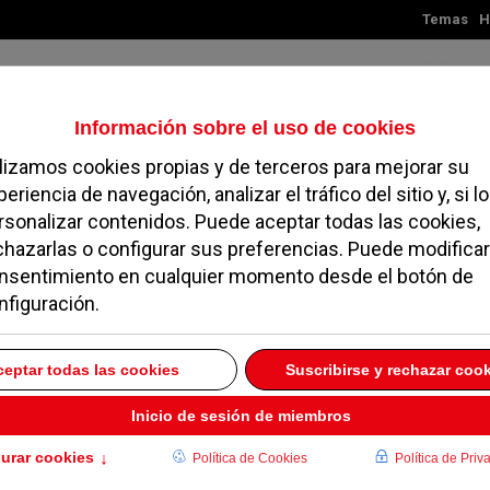
Temas
H
Viernes, 07 de agosto de 2026
TES
MADRID
NOROESTE
SOCIEDAD
MAGAZINE
SERVICIOS
 recorren en sus
es de nuestro
6 ENERO 2009