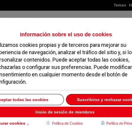
Temas
H
Sábado, 08 de agosto de 2026
TES
MADRID
NOROESTE
SOCIEDAD
MAGAZINE
SERVICIOS
 de ‘Cómo estudiar en
 las habilidades de los
 NOVIEMBRE 2008