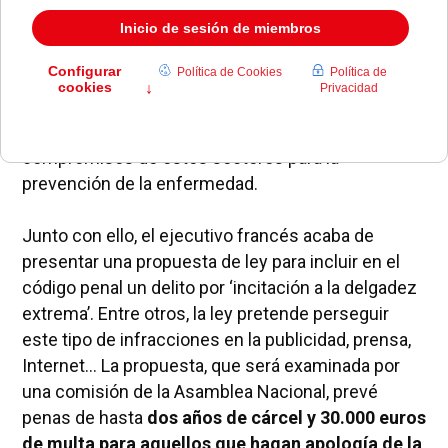
comunicación, la moda y la publicidad de
Francia acaban de suscribir con el Ministerio de
Sanidad una declaración de buenas prácticas
para luchar contra la anorexia.
Aunque el
documento no incluye medidas de cumplimiento
obligatorio, sí recoge un importante número de
compromisos de estos sectores para la
prevención de la enfermedad.
Junto con ello, el ejecutivo francés acaba de
presentar una propuesta de ley para incluir en el
código penal un delito por ‘incitación a la delgadez
extrema’. Entre otros, la ley pretende perseguir
este tipo de infracciones en la publicidad, prensa,
Internet... La propuesta, que será examinada por
una comisión de la Asamblea Nacional, prevé
penas de hasta
dos años de cárcel y 30.000 euros
de multa para aquellos que hagan apología de la