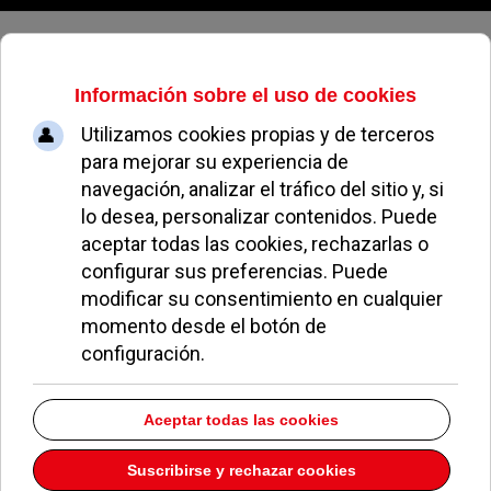
Domingo, 09 de agosto de 2026
Francia: nuevas medidas contra la
anorexia
LAURA HERNÁNDEZ
NOTICIAS DE POZUELO
23 MAYO 2008
El gobierno alienta un plan conjunto de medios
de comunicación, industria de la moda e
instituciones sanitarias.
Los profesionales de los
medios de