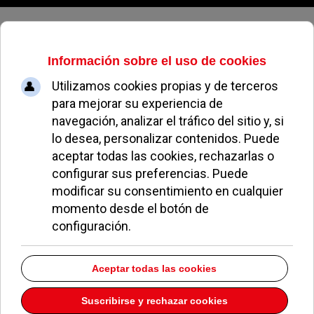
Jueves, 06 de agosto de 2026
Todos contra la violencia
machista
ÁNGELA GILABERT
NOTICIAS DE POZUELO
28 NOVIEMBRE 2007
En el pasado año 2006 las mujeres que fueron
asesinadas a manos de sus parejas ascendían a la
cifra de 68 mujeres. Este año 2007, que aún no ha
concluido, el número se eleva a 67, lo que resulta
un dato preocupante. Para luchar contra esta lacra
de la sociedad, se ha establecido como
Día