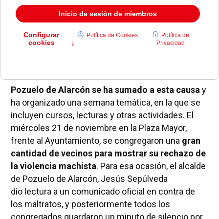
Mundial Contra
la Violencia
de Genero el 24 de
noviembre,
y a lo largo de toda la semana han
tenido lugar diversas actividades de
concienciación organizadas en Pozuelo. Los
próximos días 28, 29 y 30 está previsto el curso
‘Violencia y mujer con discapacidad’.
Pozuelo de Alarcón se ha sumado a esta causa
y
ha organizado una semana temática, en la que se
incluyen cursos, lecturas y otras actividades.
El
miércoles 21 de noviembre en
la Plaza
Mayor
,
frente al Ayuntamiento, se congregaron una
gran
cantidad de vecinos para mostrar su rechazo de
la violencia machista
. Para esa ocasión, el alcalde
de Pozuelo de Alarcón, Jesús Sepúlveda
dio lectura a un comunicado oficial en contra de
los maltratos, y posteriormente todos los
congregados guardaron un minuto de silencio por