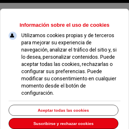
Domingo, 09 de agosto de 2026
Los equipos de fútbol y rugby de
Pozuelo cumplen y convencen
LUCIANO SABATINI
FÚTBOL POZUELO
07 DICIEMBRE 2005
Jornada productiva para el Club Rugby
Complutense Madrid, antiguo Pozuelo, que tras el
parón por la disputa de partidos de clasificación de
la selección, volvió a ganar en el campo del Atlético
Portuense por un contundente 0-33 • Mientras las
chicas del equipo de fútbol femenino disfrutaban