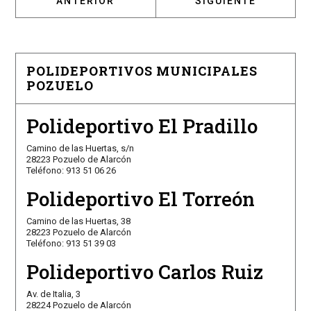
ARTÍCULO ANTERIOR: EL CLUB DE RUGBY CO
ARTÍCULO SIGUIENT
ANTERIOR
SIGUIENTE
POLIDEPORTIVOS MUNICIPALES
POZUELO
Polideportivo El Pradillo
Camino de las Huertas, s/n
28223 Pozuelo de Alarcón
Teléfono: 913 51 06 26
Polideportivo El Torreón
Camino de las Huertas, 38
28223 Pozuelo de Alarcón
Teléfono: 913 51 39 03
Polideportivo Carlos Ruiz
Av. de Italia, 3
28224 Pozuelo de Alarcón