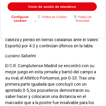
de jornada de descanso, el equipo masculino se
reencontró con la victoria en los minutos finales
frente a un siempre difícil Roma que terminó
sucumbiendo por un apretado 1-2 • Sin embargo, la
jornada no ha sido del todo satisfactoria para
Pozuelo, ya que el Club de Hockey no levanta
cabeza y perdió en tierras catalanas ante el Vallés
Esportiú por 4-2 y continúan últimos en la tabla.
Luciano Sabatini
El C.R. Complutense Madrid se encontró con su
mejor juego en esta jornada y barrió del campo a
su rival, el Atlético Portuense, por 0-33. Tras una
primera parte igualada que concluyó con un
apretado 0-5, los pozueleros demostraron su
saber hacer y colocaron una distancia en el
marcador que a la postre fue insalvable para los