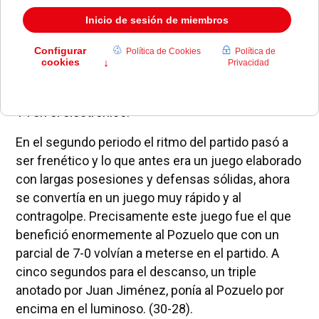
cabeza lo mucho que estaba en juego. Las
defensas predominaron sobre los ataques, pero
fueron los fallos del Pozuelo en el poste bajo lo
que permitió al equipo de Isma Cantó irse en el
electrónico. El primer cuarto terminaba con un
mate espectacular de Galloway y con un mísero 4-
14 en el electrónico.
En el segundo periodo el ritmo del partido pasó a
ser frenético y lo que antes era un juego elaborado
con largas posesiones y defensas sólidas, ahora
se convertía en un juego muy rápido y al
contragolpe. Precisamente este juego fue el que
benefició enormemente al Pozuelo que con un
parcial de 7-0 volvían a meterse en el partido. A
cinco segundos para el descanso, un triple
anotado por Juan Jiménez, ponía al Pozuelo por
encima en el luminoso. (30-28).