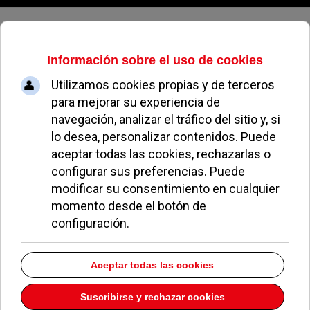
Sábado, 08 de agosto de 2026
75-66 Pozuelo “agua” la victoria
del Gandía
ÁNGELES PEREA
BALONCESTO POZUELO
19 NOVIEMBRE 2004
El Aguas de Valencia que fue superior en la primera
mitad, se vino abajo en el tercer cuarto ante un
Pozuelo pletórico y con grandes ideas.
Durante los primeros minutos la tensión invadía a
público y jugadores que no podían quitarse de la