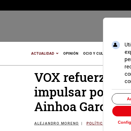
ACTUALIDAD
OPINIÓN
OCIO Y CULTURA
DEPOR
VOX refuerza su 
impulsar polític
Ainhoa García al
ALEJANDRO MORENO
POLÍTICA
23 ENER