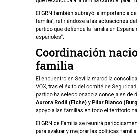
que reconozca a la familia como el pilar f
El GRN también subrayó la importancia de c
familia", refiriéndose a las actuaciones de
partido que defiende la familia en Espa
españoles".
Coordinación nacio
familia
El encuentro en Sevilla marcó la consoli
VOX, tras el éxito del comité de Segurida
partido ha seleccionado a concejales de d
Aurora Rodil (Elche)
y
Pilar Blanco (Bur
apoyo a las familias en todo el territorio n
El GRN de Familia se reunirá periódicamen
para evaluar y mejorar las políticas fami