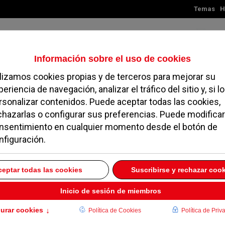
Temas
H
Sábado, 08 de agosto de 2026
TES
MADRID
NOROESTE
SOCIEDAD
MAGAZINE
SERVICIOS
estrategia para
as familiares con
 frente
O 2025