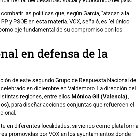
undamental del desarrollo social y económico del país.
ombatir las políticas que, según García, "atacan a la
l PP y PSOE en esta materia. VOX, señaló, es "el único
ña como eje fundamental de su compromiso con los
nal en defensa de la
dación de este segundo Grupo de Respuesta Nacional de
d celebrado en diciembre en Valdemoro. La dirección del
istintas regiones, entre ellos
Mónica Gil (Valencia),
gos)
, para diseñar acciones conjuntas que refuercen el
acional.
te en diferentes localidades, sirviendo como plataforma
liares promovidas por VOX en los ayuntamientos donde