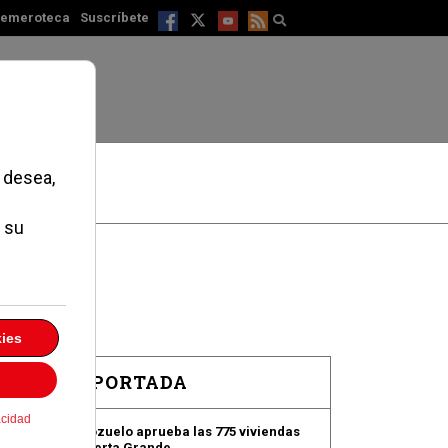
emeroteca
Suscríbete
EN PORTADA
Pozuelo aprueba las 775 viviendas
de Huerta Grande