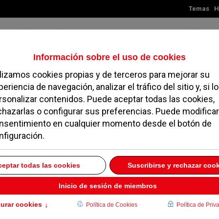
Temas
H
Domingo, 09 de agosto de 2026
TES
MADRID
NOROESTE
SOCIEDAD
MAGAZINE
SERVICIOS
cón incorpora drones y
orzar la seguridad
D Y TRIBUNALES
17 DICIEMBRE 2024