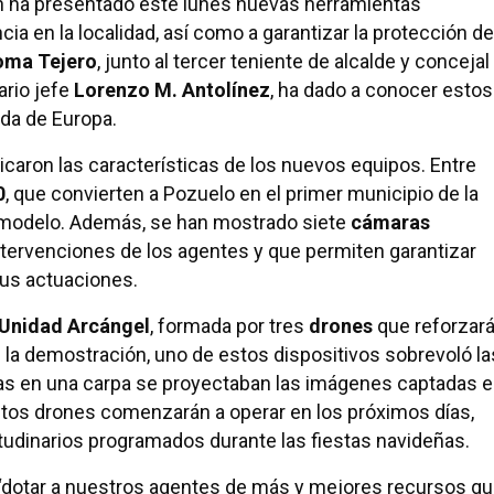
ón ha presentado este lunes nuevas herramientas
cia en la localidad, así como a garantizar la protección de
oma Tejero
, junto al tercer teniente de alcalde y concejal
ario jefe
Lorenzo M. Antolínez
, ha dado a conocer estos
ida de Europa.
icaron las características de los nuevos equipos. Entre
0
, que convierten a Pozuelo en el primer municipio de la
 modelo. Además, se han mostrado siete
cámaras
intervenciones de los agentes y que permiten garantizar
sus actuaciones.
Unidad Arcángel
, formada por tres
drones
que reforzar
te la demostración, uno de estos dispositivos sobrevoló la
ras en una carpa se proyectaban las imágenes captadas 
estos drones comenzarán a operar en los próximos días,
tudinarios programados durante las fiestas navideñas.
 “dotar a nuestros agentes de más y mejores recursos q