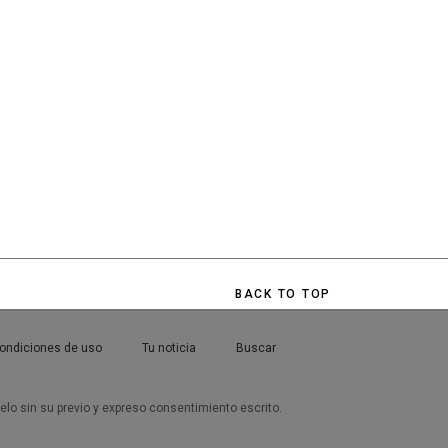
BACK TO TOP
ondiciones de uso
Tu noticia
Buscar
uelo sin su previo y expreso consentimiento escrito.