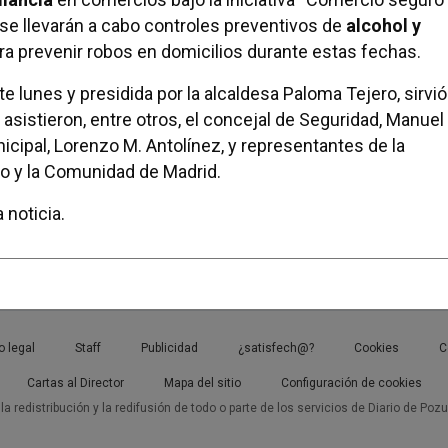
se llevarán a cabo controles preventivos de
alcohol y
para prevenir robos en domicilios durante estas fechas.
e lunes y presidida por la alcaldesa Paloma Tejero, sirvió
 asistieron, entre otros, el concejal de Seguridad, Manuel
nicipal, Lorenzo M. Antolínez, y representantes de la
rno y la Comunidad de Madrid.
 noticia.
o legal
Staff
Publicidad
¿satisfech@?
Cookies
C
Cartas al Director
Mapa del sitio
Configuración de cookies
a redistribución y la redifusión de todo o parte de los servicios de Diario de Poz