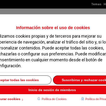
Temas
H
Sábado, 08 de agosto de 2026
TES
MADRID
NOROESTE
SOCIEDAD
MAGAZINE
SERVICIOS
l de waterpolo del Club
o ascienden de
una gran temporada
OZUELO
02 DICIEMBRE 2024