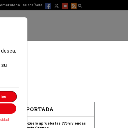
emeroteca
Suscríbete
EN PORTADA
Pozuelo aprueba las 775 viviendas
de Huerta Grande