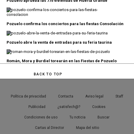
Pozuelo aprueba las 775 viviendas de Huerta Grande
Pozuelo confirma los conciertos para las fiestas Consolación
Pozuelo abre la venta de entradas para su feria taurina
Román, Mora y Burdiel torearán en las Fiestas de Pozuelo
BACK TO TOP
Política de privacidad
Contacta
Aviso legal
Staff
Publicidad
¿satisfech@?
Cookies
Condiciones de uso
Tu noticia
Buscar
Cartas al Director
Mapa del sitio