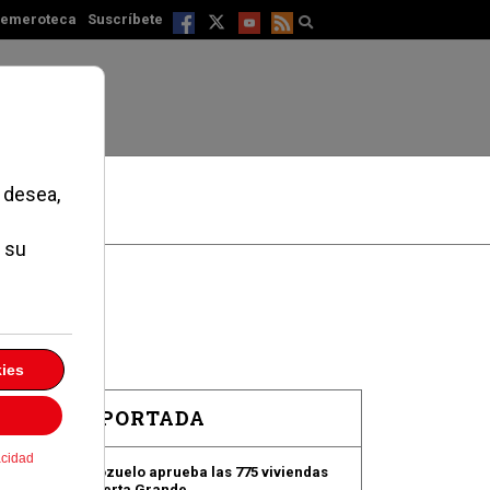
emeroteca
Suscríbete
EN PORTADA
Pozuelo aprueba las 775 viviendas
de Huerta Grande