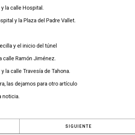
 y la calle Hospital.
ospital y la Plaza del Padre Vallet.
illa y el inicio del túnel
y la calle Ramón Jiménez.
r y la calle Travesía de Tahona.
, las dejamos para otro artículo
 noticia.
 LAS URBANIZACIONES DE POZUELO, LAS GRANDES OL
ARTÍCULO SIGUIENTE: POR 
SIGUIENTE