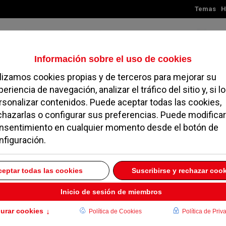
Temas
H
Domingo, 09 de agosto de 2026
TES
MADRID
NOROESTE
SOCIEDAD
MAGAZINE
SERVICIOS
 el casco urbano del
 de la estación
MAYO 2022